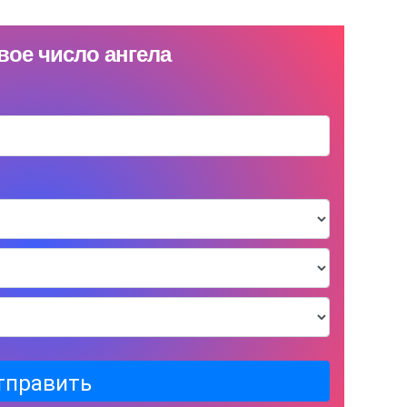
вое число ангела
тправить