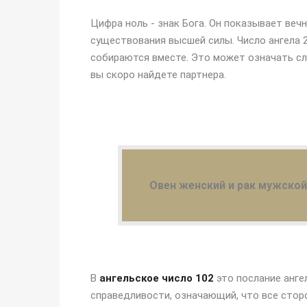
Цифра ноль - знак Бога. Он показывает веч
существования высшей силы. Число ангела 2 
собираются вместе. Это может означать сл
вы скоро найдете партнера.
Овен женский и рак мужско
В
ангельское число 102
это послание анге
справедливости, означающий, что все стор